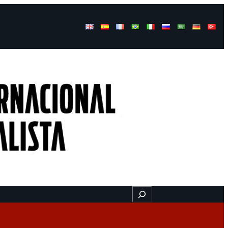
Buscar
gresos
Aquí nos encuentra
Videos