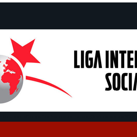
claraciones
Campañas
Polémicas
Fechas
¿Quiénes somos?
Con