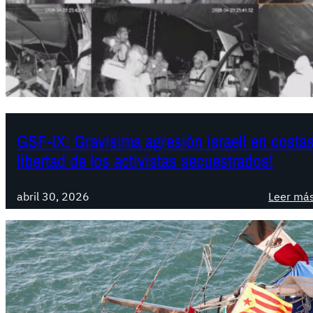
GSF-IX: Gravísima agresión israelí en costa
libertad de los activistas secuestrados!
abril 30, 2026
Leer má