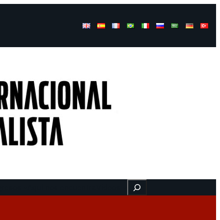
Buscar
gresos
Aquí nos encuentra
Videos