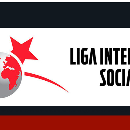
claraciones
Campañas
Polémicas
Fechas
¿Quiénes somos?
Con