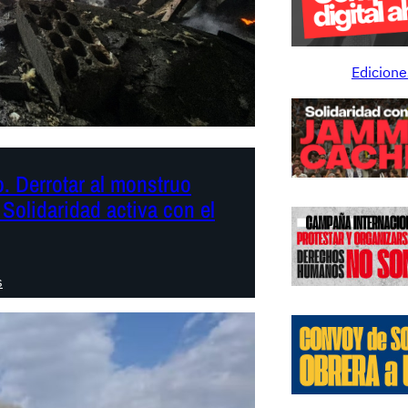
Edicione
o. Derrotar al monstruo
Solidaridad activa con el
:
s
D
e
c
l
a