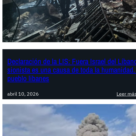
Declaración de la LIS: Fuera Israel del Líban
sionista es una causa de toda la humanidad. 
pueblo libanes
abril 10, 2026
Leer má