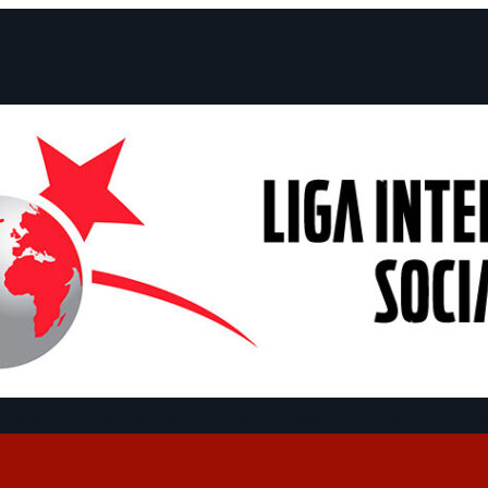
claraciones
Campañas
Polémicas
Fechas
¿Quiénes somos?
Con