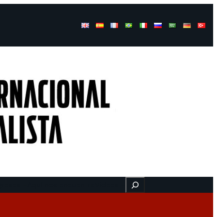
Buscar
gresos
Aquí nos encuentra
Videos