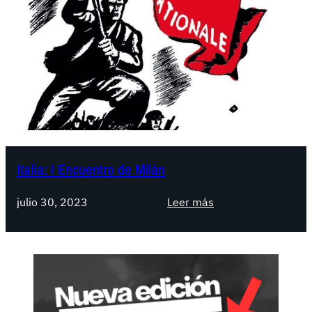
Italia: I Encuentro de Milán
:
julio 30, 2023
Leer más
I
t
a
l
i
a