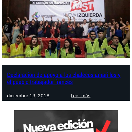
Declaración de apoyo a los chalecos amarillos y
el pueblo trabajador francés
:
diciembre 19, 2018
Leer más
D
e
c
l