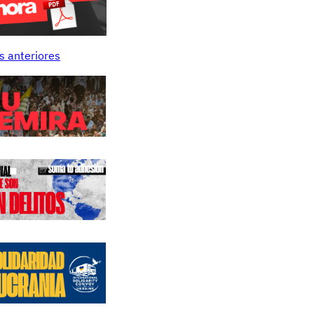
s anteriores