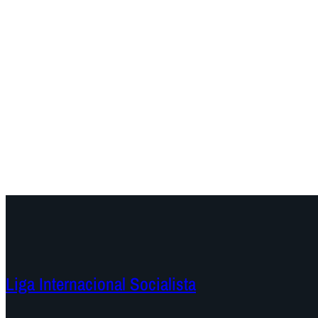
Liga Internacional Socialista