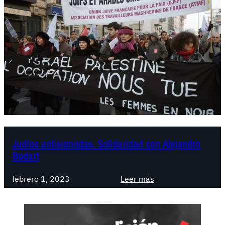
Judíos antisionistas. Solidaridad con Alejandro
Bodart
:
febrero 1, 2023
Leer más
J
u
d