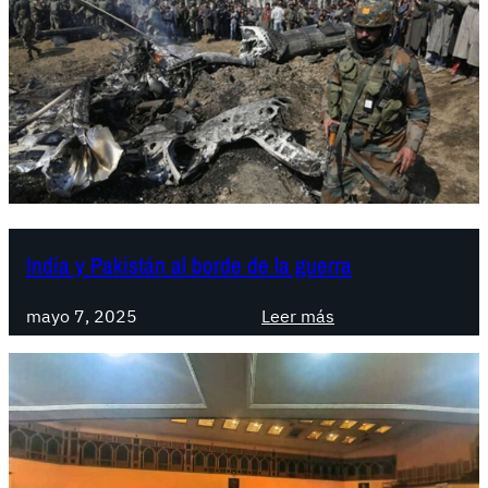
India y Pakistán al borde de la guerra
:
mayo 7, 2025
Leer más
I
n
d
i
a
y