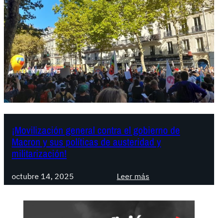
a
c
j
i
u
a
s
:
t
¿
e
Q
,
u
d
é
e
r
c
e
i
c
¡Movilización general contra el gobierno de
Macron y sus políticas de austeridad y
s
u
militarización!
i
r
o
s
:
n
octubre 14, 2025
Leer más
o
¡
e
s
M
s
t
o
a
i