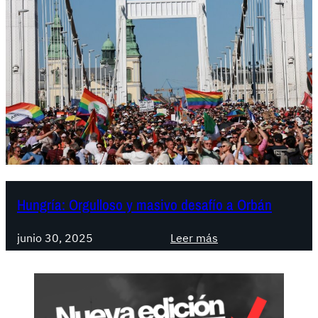
Hungría: Orgulloso y masivo desafío a Orbán
:
junio 30, 2025
Leer más
H
u
n
g