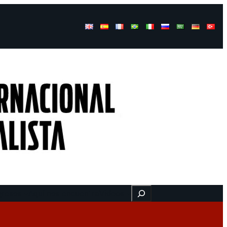
Buscar
gresos
Aquí nos encuentra
Videos