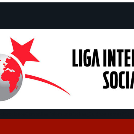
claraciones
Campañas
Polémicas
Fechas
¿Quiénes somos?
Con