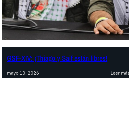
GSF-XIV: ¡Thiago y Saif están libres!
mayo 10, 2026
Leer má