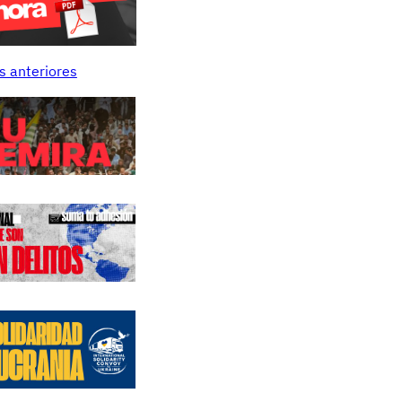
s anteriores