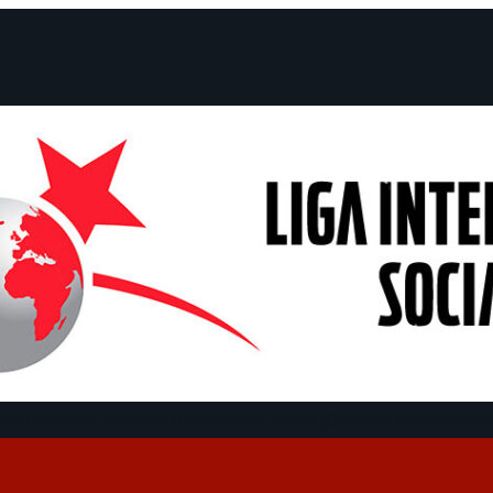
claraciones
Campañas
Polémicas
Fechas
¿Quiénes somos?
Con