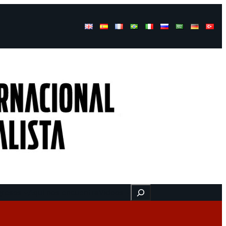
Buscar
gresos
Aquí nos encuentra
Videos