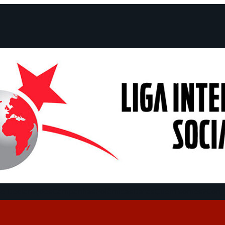
e Declarações
Campanhas
Polêmicas
Datas
Quem somos?
Cong