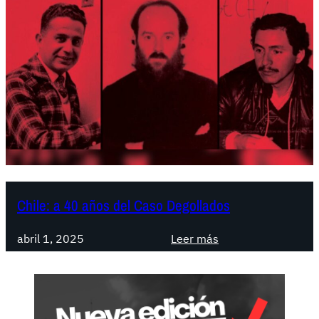
Chile: a 40 años del Caso Degollados
:
abril 1, 2025
Leer más
C
h
i
l