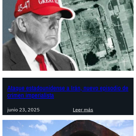
g
u
e
r
r
a
s
i
n
f
r
o
Ataque estadounidense a Irán, nuevo episodio de
crimen imperialista
n
t
:
e
junio 23, 2025
Leer más
A
r
t
a
a
s