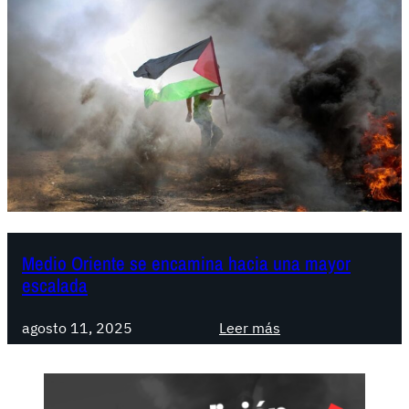
Medio Oriente se encamina hacia una mayor
escalada
:
agosto 11, 2025
Leer más
M
e
d