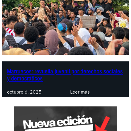
Marruecos: revuelta juvenil por derechos sociales
y democráticos
:
octubre 6, 2025
Leer más
M
a
r
r
u