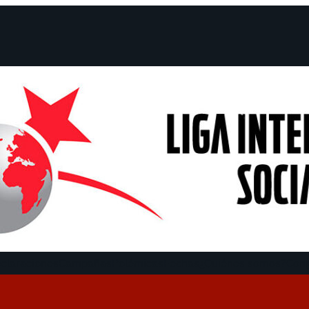
claraciones
Campañas
Polémicas
Fechas
¿Quiénes somos?
Con