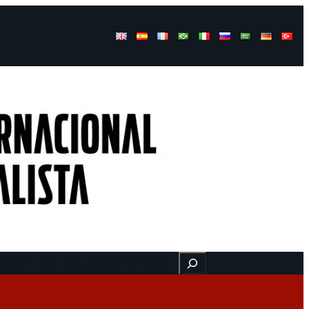
Buscar
gresos
Aquí nos encuentra
Videos