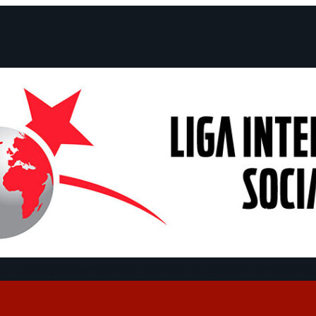
e Declarações
Campanhas
Polêmicas
Datas
Quem somos?
Cong