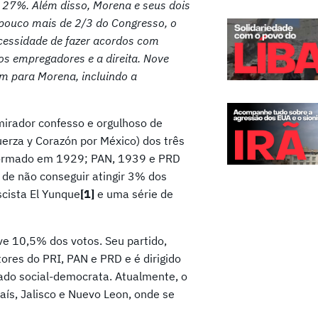
e 27%. Além disso, Morena e seus dois
 pouco mais de 2/3 do Congresso, o
ecessidade de fazer acordos com
os empregadores e a direita. Nove
m para Morena, incluindo a
mirador confesso e orgulhoso de
Fuerza y Corazón por México) dos três
I, formado em 1929; PAN, 1939 e PRD
 de não conseguir atingir 3% dos
scista El Yunque
[1]
e uma série de
ve 10,5% dos votos. Seu partido,
ores do PRI, PAN e PRD e é dirigido
ado social-democrata. Atualmente, o
ís, Jalisco e Nuevo Leon, onde se