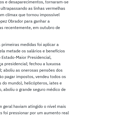
tos e desaparecimentos, tornaram-se
, ultrapassando as linhas vermelhas
um clímax que tornou impossível
López Obrador para ganhar a
nas recentemente, em outubro de
primeiras medidas foi aplicar a
ela metade os salários e benefícios
o Estado-Maior Presidencial,
a presidencial; fechou a luxuosa
l; aboliu as onerosas pensões dos
o pagar impostos, vendeu todos os
s do mundo), helicópteros, iates e
o, aboliu o grande seguro médico de
 geral haviam atingido o nível mais
s foi pressionar por um aumento real