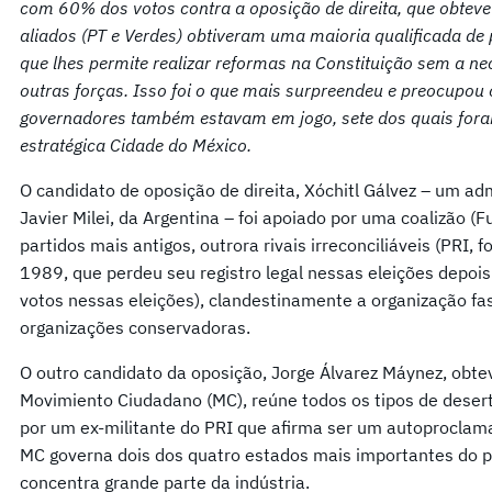
com 60% dos votos contra a oposição de direita, que obtev
aliados (PT e Verdes) obtiveram uma maioria qualificada de
que lhes permite realizar reformas na Constituição sem a n
outras forças. Isso foi o que mais surpreendeu e preocupou 
governadores também estavam em jogo, sete dos quais fora
estratégica Cidade do México.
O candidato de oposição de direita, Xóchitl Gálvez – um ad
Javier Milei, da Argentina – foi apoiado por uma coalizão (
partidos mais antigos, outrora rivais irreconciliáveis (PR
1989, que perdeu seu registro legal nessas eleições depois
votos nessas eleições), clandestinamente a organização fa
organizações conservadoras.
O outro candidato da oposição, Jorge Álvarez Máynez, obte
Movimiento Ciudadano (MC), reúne todos os tipos de desert
por um ex-militante do PRI que afirma ser um autoproclam
MC governa dois dos quatro estados mais importantes do pa
concentra grande parte da indústria.