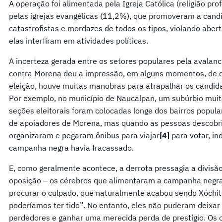
A operação foi alimentada pela Igreja Católica (religião p
pelas igrejas evangélicas (11,2%), que promoveram a cand
catastrofistas e mordazes de todos os tipos, violando aber
elas interfiram em atividades políticas.
A incerteza gerada entre os setores populares pela aval
contra Morena deu a impressão, em alguns momentos, de qu
eleição, houve muitas manobras para atrapalhar os candid
Por exemplo, no município de Naucalpan, um subúrbio muit
seções eleitorais foram colocadas longe dos bairros popula
de apoiadores de Morena, mas quando as pessoas descobr
organizaram e pegaram ônibus para viajar
[4]
para votar, i
campanha negra havia fracassado.
E, como geralmente acontece, a derrota pressagia a divisão,
oposição – os cérebros que alimentaram a campanha neg
procurar o culpado, que naturalmente acabou sendo Xóchitl
poderíamos ter tido”. No entanto, eles não puderam deixar d
perdedores e ganhar uma merecida perda de prestígio. Os 