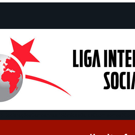
e Declarações
Campanhas
Polêmicas
Datas
Quem somos?
Cong