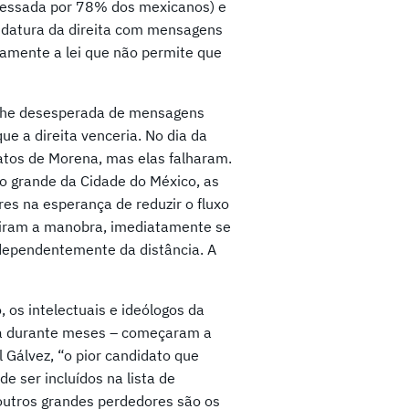
rofessada por 78% dos mexicanos) e
idatura da direita com mensagens
tamente a lei que não permite que
anche desesperada de mensagens
e a direita venceria. No dia da
atos de Morena, mas elas falharam.
o grande da Cidade do México, as
res na esperança de reduzir o fluxo
iram a manobra, imediatamente se
ndependentemente da distância. A
 os intelectuais e ideólogos da
ra durante meses – começaram a
 Gálvez, “o pior candidato que
e ser incluídos na lista de
outros grandes perdedores são os