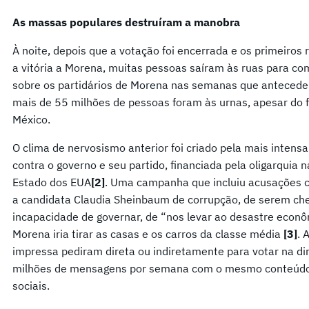
As massas populares destruíram a manobra
À noite, depois que a votação foi encerrada e os primeiros
a vitória a Morena, muitas pessoas saíram às ruas para c
sobre os partidários de Morena nas semanas que antecedera
mais de 55 milhões de pessoas foram às urnas, apesar do fa
México.
O clima de nervosismo anterior foi criado pela mais intensa
contra o governo e seu partido, financiada pela oligarquia
Estado dos EUA
[2]
. Uma campanha que incluiu acusações c
a candidata Claudia Sheinbaum de corrupção, de serem chef
incapacidade de governar, de “nos levar ao desastre econ
Morena iria tirar as casas e os carros da classe média
[3]
. 
impressa pediram direta ou indiretamente para votar na d
milhões de mensagens por semana com o mesmo conteúdo 
sociais.