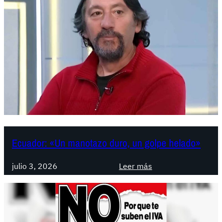
Ecuador: «Un manotazo duro, un golpe helado»
:
julio 3, 2026
Leer más
E
c
u
a