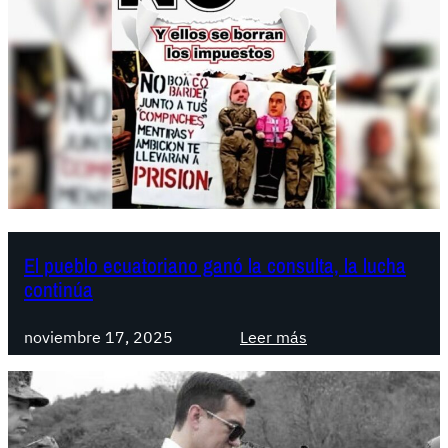
d
o
r
:
«
U
n
m
a
n
o
El pueblo ecuatoriano ganó la consulta, la lucha
continúa
t
a
:
z
noviembre 17, 2025
Leer más
E
o
l
d
p
u
u
r