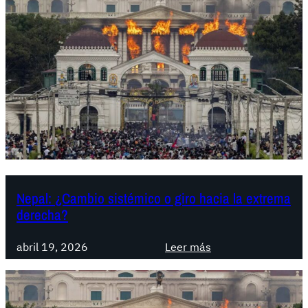
Nepal: ¿Cambio sistémico o giro hacia la extrema
derecha?
:
abril 19, 2026
Leer más
N
e
p