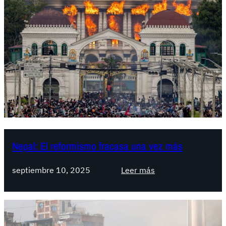
a
l
:
¿
C
a
m
b
i
o
s
i
Nepal: El reformismo fracasa una vez más
s
t
:
septiembre 10, 2025
Leer más
é
N
m
e
i
p
c
a