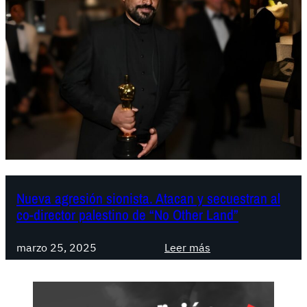
t
a
d
e
d
i
r
e
c
t
o
r
Nueva agresión sionista. Atacan y secuestran al
co-director palestino de “No Other Land”
e
s
:
d
marzo 25, 2025
Leer más
N
e
u
c
e
i