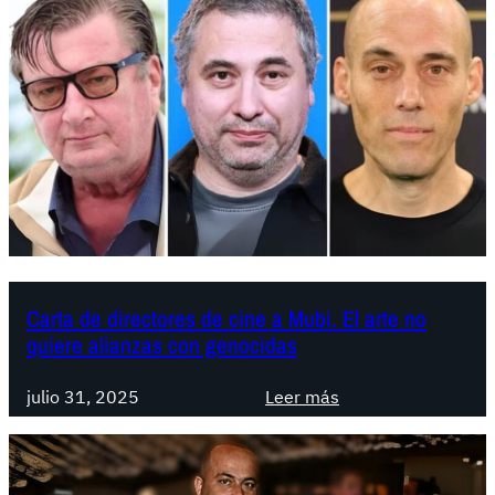
Carta de directores de cine a Mubi. El arte no
quiere alianzas con genocidas
:
julio 31, 2025
Leer más
C
a
r