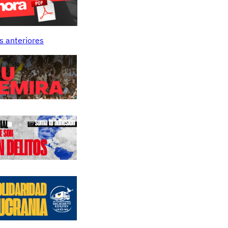
s anteriores