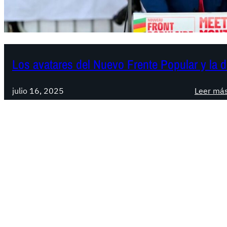
Los avatares del Nuevo Frente Popular y la 
julio 16, 2025
Leer má