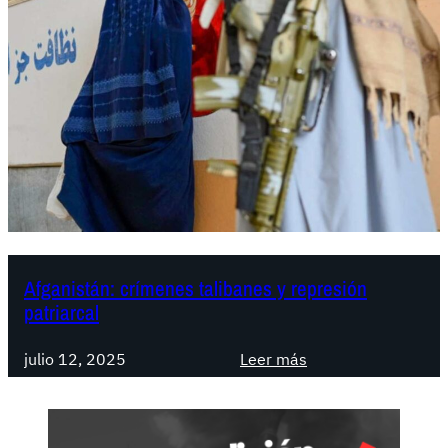
Afganistán: crímenes talibanes y represión
patriarcal
:
julio 12, 2025
Leer más
A
f
g