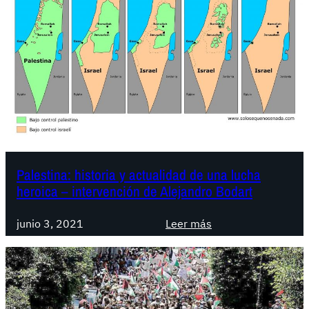
Palestina: historia y actualidad de una lucha
heroica – intervención de Alejandro Bodart
:
junio 3, 2021
Leer más
P
a
l
e