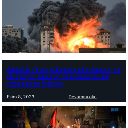
Solidarität mit den palästinensischen Massen. Für
ein einziges, säkulares, demokratisches und
sozialistisches Palästina
:
Ekim 8, 2023
Devamını oku
S
o
l
i