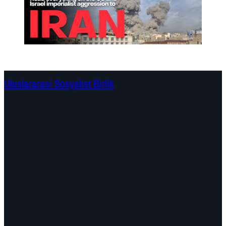
Uluslararasi Sosyalist Birlik
Kıtalar
Belgeler ve Açıklamalar
Kampanyalar
Tartışmalar
Tarihler
Biz Kimiz?
Find us here
Videolar
Facebook
Instagram
Mail