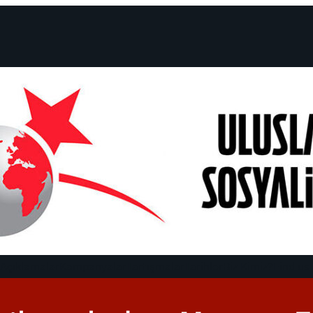
 Açıklamalar
Kampanyalar
Tartışmalar
Tarihler
Biz Kimiz?
Find us