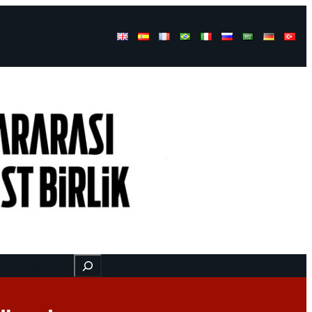
Buscar
 here
Videolar