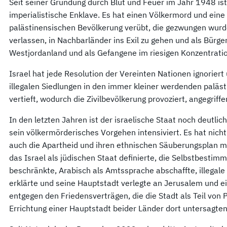
Seit seiner Gründung durch Blut und Feuer im Jahr 1948 ist 
imperialistische Enklave. Es hat einen Völkermord und ein
palästinensischen Bevölkerung verübt, die gezwungen wurd
verlassen, in Nachbarländer ins Exil zu gehen und als Bürge
Westjordanland und als Gefangene im riesigen Konzentratio
Israel hat jede Resolution der Vereinten Nationen ignorier
illegalen Siedlungen in den immer kleiner werdenden paläs
vertieft, wodurch die Zivilbevölkerung provoziert, angegrif
In den letzten Jahren ist der israelische Staat noch deutlic
sein völkermörderisches Vorgehen intensiviert. Es hat nicht 
auch die Apartheid und ihren ethnischen Säuberungsplan mit
das Israel als jüdischen Staat definierte, die Selbstbestim
beschränkte, Arabisch als Amtssprache abschaffte, illegal
erklärte und seine Hauptstadt verlegte an Jerusalem und eig
entgegen den Friedensverträgen, die die Stadt als Teil von P
Errichtung einer Hauptstadt beider Länder dort untersagten