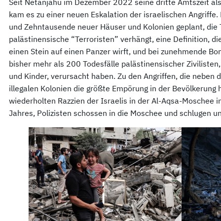
Seit Netanjahu im Dezember 2022 seine dritte Amtszeit als
kam es zu einer neuen Eskalation der israelischen Angriffe.
und Zehntausende neuer Häuser und Kolonien geplant, die 
palästinensische “Terroristen” verhängt, eine Definition, di
einen Stein auf einen Panzer wirft, und bei zunehmende Bo
bisher mehr als 200 Todesfälle palästinensischer Ziviliste
und Kinder, verursacht haben. Zu den Angriffen, die neben d
illegalen Kolonien die größte Empörung in der Bevölkerung
wiederholten Razzien der Israelis in der Al-Aqsa-Moschee in
Jahres, Polizisten schossen in die Moschee und schlugen u