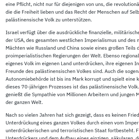
eine Pflicht, nicht nur für diejenigen von uns, die revolutionä
die die Freiheit lieben und das Recht der Menschen auf Se
palästinensische Volk zu unterstützen.
Israel verfügt über die ausdrückliche finanzielle, militäris
der USA, des gesamten westlichen Imperialismus und des 
Mächten wie Russland und China sowie eines großen Teils 
proimperialistischen Regierungen der Welt. Ebenso regionale
eigenes Volk im eigenen Land unterdrücken, ihre eigenen I
Freunde des palästinensischen Volkes sind. Auch die soge
Autonomiebehörde ist bis ins Mark korrupt und spielt eine 
dieses 70-jährigen Prozesses ist das palästinensische Volk. A
genießt die Sympathie von Millionen Arbeitern und jungen
der ganzen Welt.
Nach so vielen Jahren hat sich gezeigt, dass es keinen Frie
Unterdrückung eines ganzen Volkes durch einen vom Imperi
unterdrückerischen und terroristischen Staat fortbesteht. 
Unterdrückers und dem Aufbau eines einzigen, säkularen, d