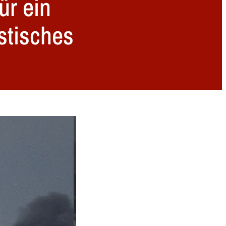
ür ein
stisches