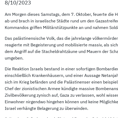
8/10/2023
Am Morgen dieses Samstags, dem 7. Oktober, feuerte die 
ab und brach in israelische Städte rund um den Gazastreife
Kommandos griffen Militärstützpunkte an und nahmen Soldat
Das palästinensische Volk, das die jahrelange völkermörde
reagierte mit Begeisterung und mobilisierte massiv, als s
dem Angriff auf die Stacheldrahtzäune und Mauern der Sch
umgeben.
Die Reaktion Israels bestand in einer sofortigen Bombardieru
einschließlich Krankenhäusern, und einer Aussage Netanjahu
sich im Krieg befänden und die Palästinenser einen beispiel
Chef der zionistischen Armee kündigte massive Bombenansc
Zivilbevölkerung zynisch auf, Gaza zu verlassen, wohl wisse
Einwohner nirgendwo hingehen können und keine Möglichkei
Israel verhängte Belagerung zu überwinden.