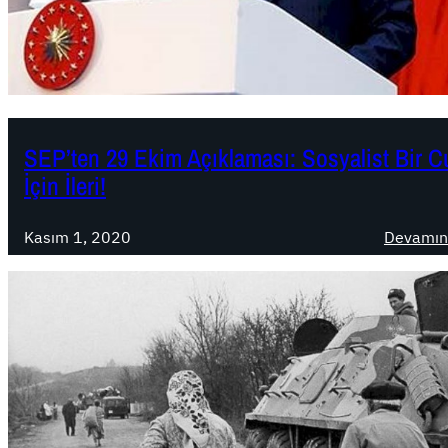
SEP’ten 29 Ekim Açıklaması: Sosyalist Bir 
İçin İleri!
Kasım 1, 2020
Devamın