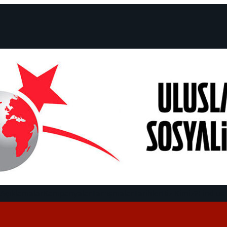
 Açıklamalar
Kampanyalar
Tartışmalar
Tarihler
Biz Kimiz?
Find us