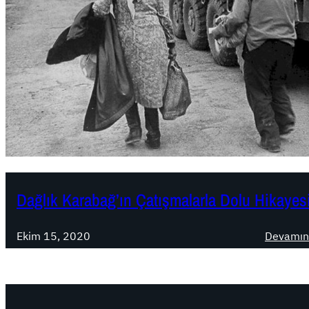
Dağlık Karabağ’ın Çatışmalarla Dolu Hikayes
Ekim 15, 2020
Devamın