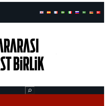
Buscar
 here
Videolar