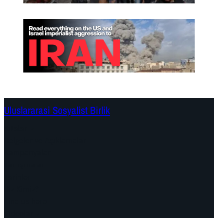
Uluslararasi Sosyalist Birlik
Kıtalar
Belgeler ve Açıklamalar
Kampanyalar
Tartışmalar
Tarihler
Biz Kimiz?
Find us here
Videolar