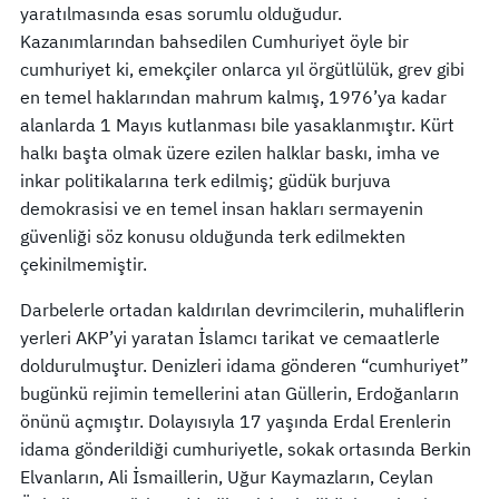
yaratılmasında esas sorumlu olduğudur.
Kazanımlarından bahsedilen Cumhuriyet öyle bir
cumhuriyet ki, emekçiler onlarca yıl örgütlülük, grev gibi
en temel haklarından mahrum kalmış, 1976’ya kadar
alanlarda 1 Mayıs kutlanması bile yasaklanmıştır. Kürt
halkı başta olmak üzere ezilen halklar baskı, imha ve
inkar politikalarına terk edilmiş; güdük burjuva
demokrasisi ve en temel insan hakları sermayenin
güvenliği söz konusu olduğunda terk edilmekten
çekinilmemiştir.
Darbelerle ortadan kaldırılan devrimcilerin, muhaliflerin
yerleri AKP’yi yaratan İslamcı tarikat ve cemaatlerle
doldurulmuştur. Denizleri idama gönderen “cumhuriyet”
bugünkü rejimin temellerini atan Güllerin, Erdoğanların
önünü açmıştır. Dolayısıyla 17 yaşında Erdal Erenlerin
idama gönderildiği cumhuriyetle, sokak ortasında Berkin
Elvanların, Ali İsmaillerin, Uğur Kaymazların, Ceylan