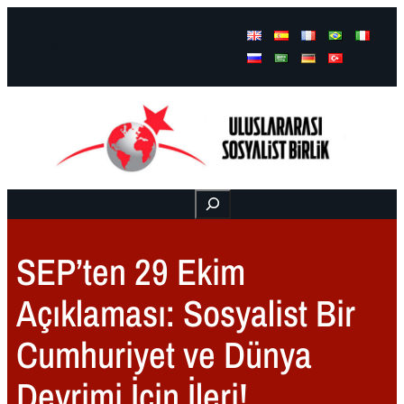
Facebook
Instagram
Mail
Buscar
SEP’ten 29 Ekim
Açıklaması: Sosyalist Bir
Cumhuriyet ve Dünya
Devrimi İçin İleri!