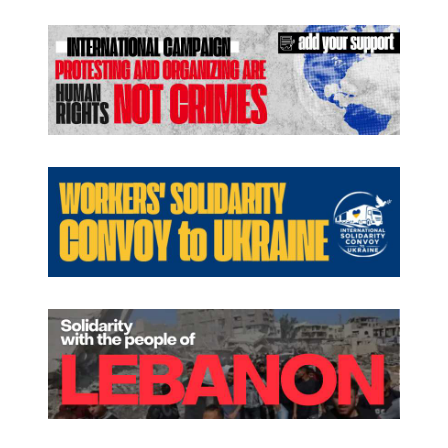
ل
ة
د
و
ل
ة
ا
ل
ص
ه
ي
و
ن
ي
ة
و
ي
ن
ه