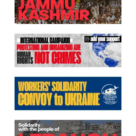
د
و
ل
ة
ن
ج
ت
م
ع
ف
ي
إ
س
ط
ن
ب
و
ل