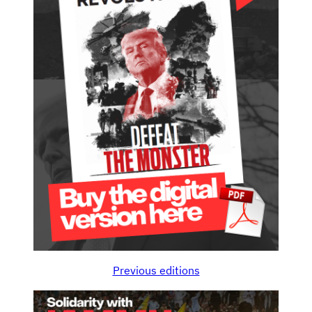
ل
م
ي
ت
ا
ر
ي
خ
ي
:
أ
ك
ث
ر
م
Previous editions
ن
4
0