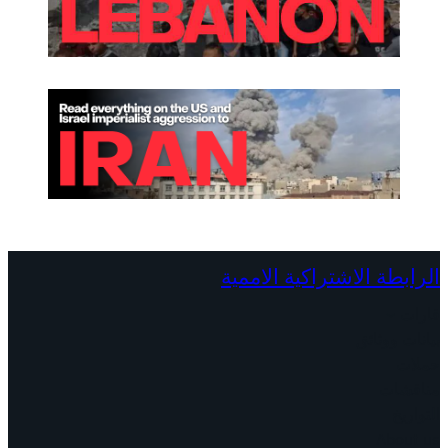
الرابطة الاشتراكية الاممية
قارات
بيانات ووثائق
حملات
مناقشات
التواريخ
About us