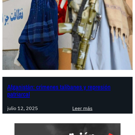
Afganistán: crímenes talibanes y represión
patriarcal
:
julio 12, 2025
Leer más
A
f
g