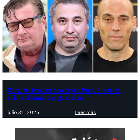
Carta de directores de cine a Mubi. El arte no
quiere alianzas con genocidas
:
julio 31, 2025
Leer más
C
a
r