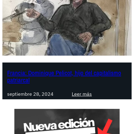
Francia: Dominique Pelicot, hijo del capitalismo
patriarcal
:
septiembre 28, 2024
Leer más
F
r
a
n
c