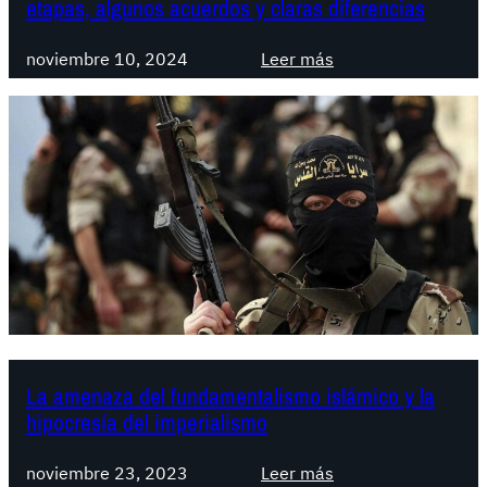
etapas, algunos acuerdos y claras diferencias
a
l
c
t
o
o
:
noviembre 10, 2024
Leer más
e
d
C
s
e
r
e
l
u
n
P
c
e
a
e
l
r
t
F
t
e
r
i
ó
e
d
r
n
o
i
t
O
c
e
b
o
La amenaza del fundamentalismo islámico y la
d
r
e
hipocresía del imperialismo
e
e
n
I
r
t
:
noviembre 23, 2023
Leer más
z
o