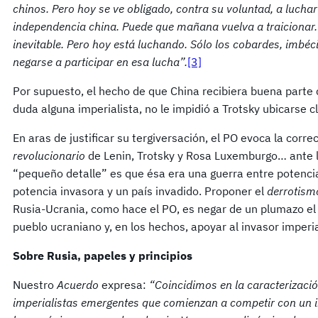
chinos. Pero hoy se ve obligado, contra su voluntad, a luchar
independencia china. Puede que mañana vuelva a traicionar. 
inevitable. Pero hoy está luchando. Sólo los cobardes, imbéci
negarse a participar en esa lucha”.
[3]
Por supuesto, el hecho de que China recibiera buena parte 
duda alguna imperialista, no le impidió a Trotsky ubicarse 
En aras de justificar su tergiversación, el PO evoca la corre
revolucionario
de Lenin, Trotsky y Rosa Luxemburgo… ante l
“pequeño detalle” es que ésa era una guerra entre potencia
potencia invasora y un país invadido. Proponer el
derrotism
Rusia-Ucrania, como hace el PO, es negar de un plumazo e
pueblo ucraniano y, en los hechos, apoyar al invasor imperial
Sobre Rusia, papeles y principios
Nuestro
Acuerdo
expresa:
“Coincidimos en la caracterizaci
imperialistas emergentes que comienzan a competir con un i