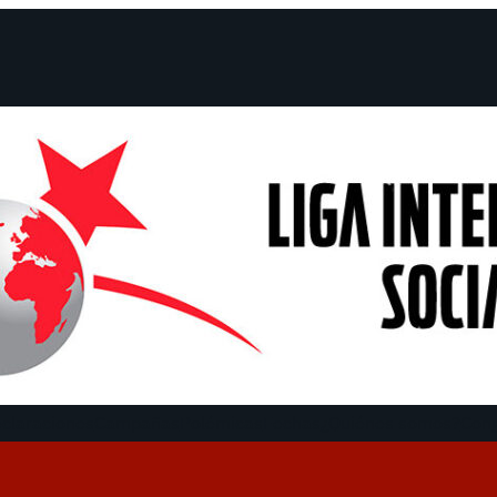
claraciones
Campañas
Polémicas
Fechas
¿Quiénes somos?
Con