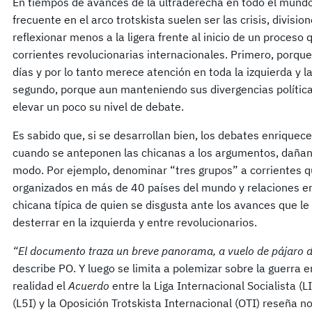
En tiempos de avances de la ultraderecha en todo el mund
frecuente en el arco trotskista suelen ser las crisis, divisio
reflexionar menos a la ligera frente al inicio de un proceso
corrientes revolucionarias internacionales. Primero, porque
días y por lo tanto merece atención en toda la izquierda y la
segundo, porque aun manteniendo sus divergencias política
elevar un poco su nivel de debate.
Es sabido que, si se desarrollan bien, los debates enriquecen 
cuando se anteponen las chicanas a los argumentos, dañan
modo. Por ejemplo, denominar “tres grupos” a corrientes q
organizados en más de 40 países del mundo y relaciones en
chicana típica de quien se disgusta ante los avances que le
desterrar en la izquierda y entre revolucionarios.
“El documento traza un breve panorama, a vuelo de pájaro d
describe PO. Y luego se limita a polemizar sobre la guerra 
realidad el
Acuerdo
entre la Liga Internacional Socialista (LI
(L5I) y la Oposición Trotskista Internacional (OTI) reseña n