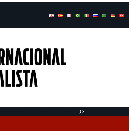
Buscar
gresos
Aquí nos encuentra
Videos