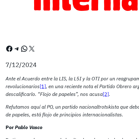
Facebook
Telegram
WhatsApp
X
7/12/2024
Ante el Acuerdo entre la LIS, la L5I y la OTI por un reagrupa
revolucionarios
[1]
, e
n una reciente nota el Partido Obrero a
descalificarlo.
“Flojo de papeles”, nos acusa
[2]
.
Refutamos aquí al PO, un partido nacionalt
rotskista que deb
de papeles, está flojo de principios internacionalistas.
Por
Pablo Vasco