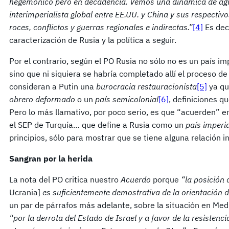
hegemónico pero en decadencia. Vemos una dinámica de agu
interimperialista global entre EE.UU. y China y sus respectivo
roces, conflictos y guerras regionales e indirectas.”
[4]
Es deci
caracterización de Rusia y la política a seguir.
Por el contrario, según el PO Rusia no sólo no es un país im
sino que ni siquiera se habría completado allí el proceso de
consideran a Putin una
burocracia restauracionista
[5]
ya qu
obrero deformado
o un
país semicolonial
[6]
, definiciones 
Pero lo más llamativo, por poco serio, es que “acuerden” en 
el SEP de Turquía… que define a Rusia como un
país imperia
principios, sólo para mostrar que se tiene alguna relación i
Sangran por la herida
La nota del PO critica nuestro
Acuerdo
porque
“la posición 
Ucrania]
es suficientemente demostrativa de la orientación 
un par de párrafos más adelante, sobre la situación en Me
“por la derrota del Estado de Israel y a favor de la resistenci