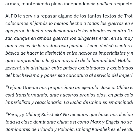
armas, manteniendo plena independencia
política
respecto 
Al PO le serviría repasar alguno de los tantos textos de Tro
colocamos ni jamás lo hemos hecho a todas las guerras en 
apoyaron la lucha revolucionaria de los irlandeses contra Gr
zar, aunque en ambas guerras los dirigentes eran, en su may
aun a veces de la aristocracia feudal… Lenin dedicó cientos
básica de hacer la distinción entre naciones imperialistas y 
que comprenden a la gran mayoría de la humanidad. Hablar d
general, sin distinguir entre países explotadores y explotado
del bolchevismo y poner esa caricatura al servicio del imper
“Lejano Oriente nos proporciona un ejemplo clásico. China e
está transformando, ante nuestros propios ojos, en país colo
imperialista y reaccionaria. La lucha de China es emancipad
“Pero, ¿y Chiang Kai-shek? No tenemos que hacernos ilusion
toda la clase dominante china así como Marx y Engels no se l
dominantes de Irlanda y Polonia. Chiang Kai-shek es el ver