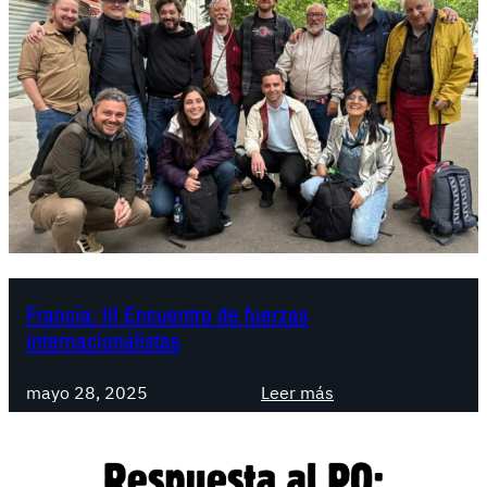
n
u
e
v
a
e
t
a
p
a
e
n
Francia: III Encuentro de fuerzas
internacionalistas
e
l
:
r
mayo 28, 2025
Leer más
F
e
r
a
a
g