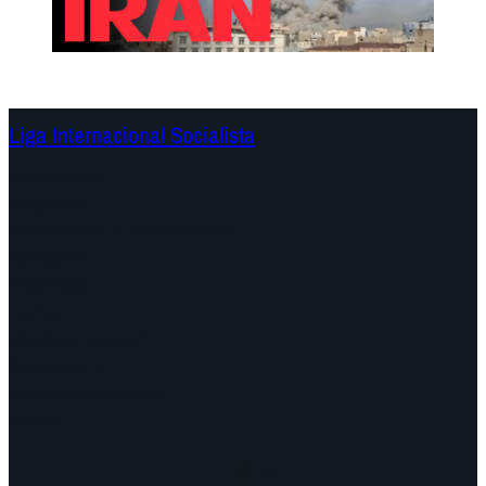
Liga Internacional Socialista
Continentes
Programa
Documentos y Declaraciones
Campañas
Polémicas
Fechas
¿Quiénes somos?
Congresos
Aquí nos encuentra
Videos
Facebook
Instagram
Mail