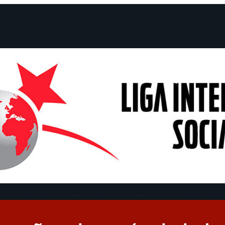
claraciones
Campañas
Polémicas
Fechas
¿Quiénes somos?
Con