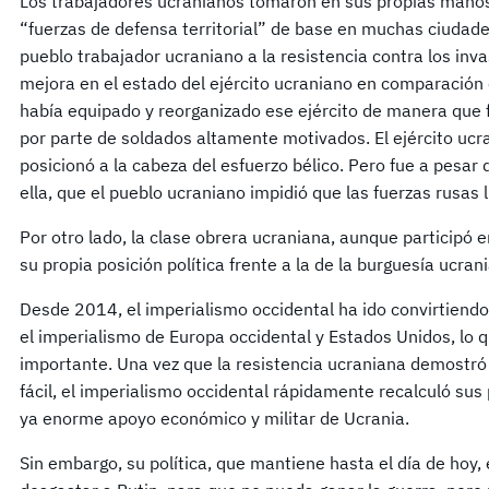
Los trabajadores ucranianos tomaron en sus propias manos 
“fuerzas de defensa territorial” de base en muchas ciudad
pueblo trabajador ucraniano a la resistencia contra los in
mejora en el estado del ejército ucraniano en comparación
había equipado y reorganizado ese ejército de manera que f
por parte de soldados altamente motivados. El ejército ucra
posicionó a la cabeza del esfuerzo bélico. Pero fue a pesar d
ella, que el pueblo ucraniano impidió que las fuerzas rusas l
Por otro lado, la clase obrera ucraniana, aunque participó e
su propia posición política frente a la de la burguesía ucran
Desde 2014, el imperialismo occidental ha ido convirtiend
el imperialismo de Europa occidental y Estados Unidos, lo 
importante. Una vez que la resistencia ucraniana demostró 
fácil, el imperialismo occidental rápidamente recalculó sus
ya enorme apoyo económico y militar de Ucrania.
Sin embargo, su política, que mantiene hasta el día de hoy, 