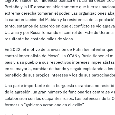
logró fortalecer su influencia política en Ucrania desde 2
Bretaña y la UE apoyaron abiertamente que fuerzas nacional
extrema derecha tomaran el poder. Las organizaciones abaj
la caracterización del Maidan y la resistencia de la poblaci
tanto, estamos de acuerdo en que el conflicto se vio agrav
Ucrania y por Rusia tomando el control del Este de Ucrania
resultante ha costado miles de vidas.
En 2022, el motivo de la invasión de Putin fue intentar que 
control imperialista de Moscú. La OTAN y Rusia tienen el m
país y a su pueblo a sus respectivos intereses imperialista
en su mayoría, cambiar de bando y seguir explotando a los
beneficio de sus propios intereses y los de sus patrocinador
Una parte importante de la burguesía ucraniana no resistió 
de la agresión, un gran número de funcionarios centrales y 
colaboraron con los ocupantes rusos. Las potencias de la O
formar un “gobierno ucraniano en el exilio”.