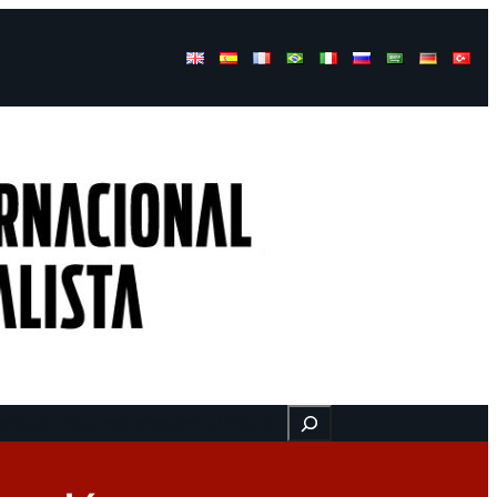
Buscar
gresos
Aquí nos encuentra
Videos