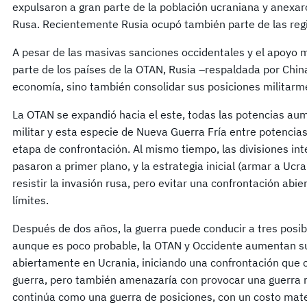
expulsaron a gran parte de la población ucraniana y anexar
Rusa. Recientemente Rusia ocupó también parte de las reg
A pesar de las masivas sanciones occidentales y el apoyo m
parte de los países de la OTAN, Rusia –respaldada por Chin
economía, sino también consolidar sus posiciones militarm
La OTAN se expandió hacia el este, todas las potencias 
militar y esta especie de Nueva Guerra Fría entre potencia
etapa de confrontación. Al mismo tiempo, las divisiones in
pasaron a primer plano, y la estrategia inicial (armar a Ucr
resistir la invasión rusa, pero evitar una confrontación abie
límites.
Después de dos años, la guerra puede conducir a tres posib
aunque es poco probable, la OTAN y Occidente aumentan s
abiertamente en Ucrania, iniciando una confrontación que c
guerra, pero también amenazaría con provocar una guerra m
continúa como una guerra de posiciones, con un costo mate