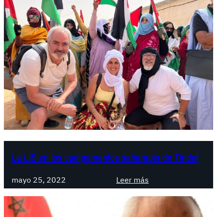
La LIS en los campamentos saharauis de Tinduf
:
mayo 25, 2022
Leer más
L
a
L