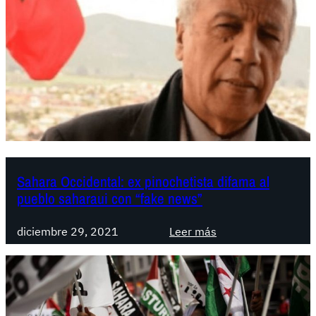
I
S
e
n
l
o
s
c
a
m
Sahara Occidental: ex pinochetista difama al
p
pueblo saharaui con “fake news”
a
m
:
diciembre 29, 2021
Leer más
e
S
n
a
t
h
o
a
s