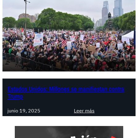
Estados Unidos: Millones se manifiestan contra
Trump
:
junio 19, 2025
Leer más
E
s
t