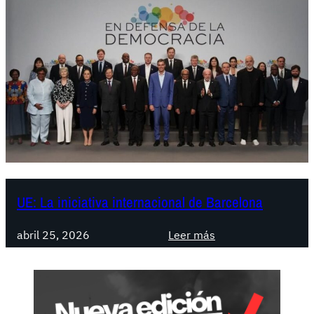
UE: La iniciativa internacional de Barcelona
:
abril 25, 2026
Leer más
U
E
:
L