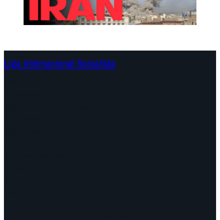
Liga Internacional Socialista
Continentes
Programa
Documentos y Declaraciones
Campañas
Polémicas
Fechas
¿Quiénes somos?
Congresos
Aquí nos encuentra
Videos
Facebook
Instagram
Mail