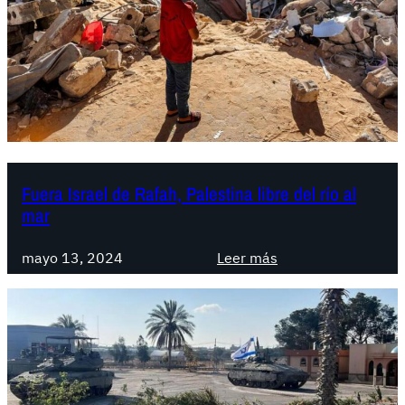
U
U
.
e
I
s
r
a
Fuera Israel de Rafah, Palestina libre del río al
e
mar
l
i
:
mayo 13, 2024
Leer más
m
F
p
u
o
e
n
r
e
a
n
I
: