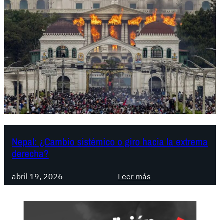
Nepal: ¿Cambio sistémico o giro hacia la extrema
derecha?
:
abril 19, 2026
Leer más
N
e
p