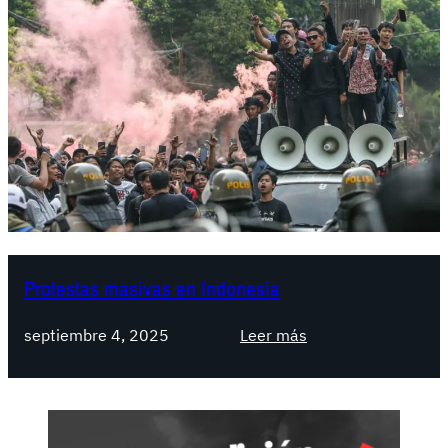
Protestas masivas en Indonesia
:
septiembre 4, 2025
Leer más
P
r
o
t