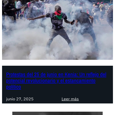
e
J
u
l
i
o
,
T
o
m
a
d
Protestas del 25 de junio en Kenia: Un reflejo del
potencial revolucionario y el estancamiento
e
político
l
a
:
junio 27, 2025
Leer más
B
P
a
r
s