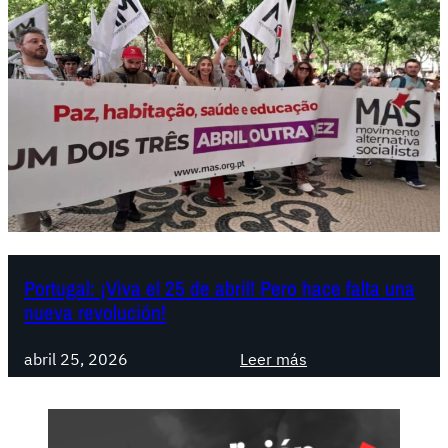
Portugal: ¡Viva el 25 de abril! Pero hace falta una
nueva revolución!
:
abril 25, 2026
Leer más
P
o
r