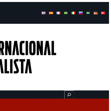
Buscar
gresos
Aquí nos encuentra
Videos