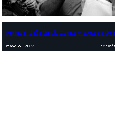
Portugal: João Varela Gomes y la escala de 
mayo 24, 2024
Leer má