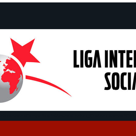
claraciones
Campañas
Polémicas
Fechas
¿Quiénes somos?
Con