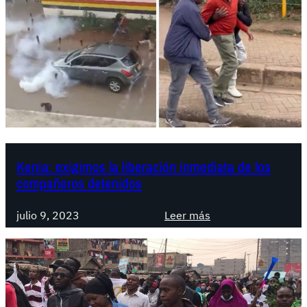
Kenia: exigimos la liberación inmediata de los
compañeros detenidos
:
julio 9, 2023
Leer más
K
e
n
i
a